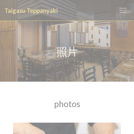
Cookie管理面板
Taigasu Teppanyaki
照片
photos