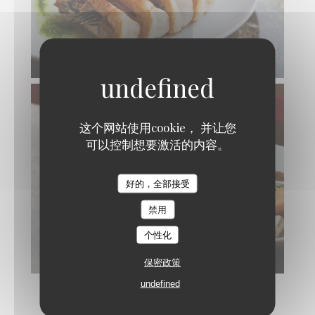
这个网站使用cookie， 并让您
可以控制想要激活的内容。
Taigasu Teppanyaki
好的，全部接受
禁用
个性化
保密政策
undefined