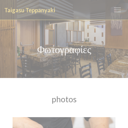
Πίνακας διαχείρισης "Μπισκότων" (Cookies)
Taigasu Teppanyaki
Φωτογραφίες
photos