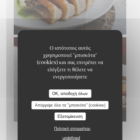
Ο ιστότοπος αυτός
χρησιμοποιεί "μπισκότα"
(cookies) και σας επιτρέπει να
ελέγξετε τι θέλετε να
ενεργοποιήσετε
Taigasu Teppanyaki
OK, αποδοχή όλων
Απόρριψε όλα τα "μπισκότα" (cookies)
Εξατομίκευση
Πολιτική απορρήτου
undefined