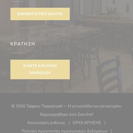
ΕΝΗΜΕΡΩΤΙΚΌ ΔΕΛΤΊΟ
ΚΡΆΤΗΣΗ
ΚΆΝΤΕ ΚΡΆΤΗΣΗ
ΤΡΑΠΕΖΙΟΎ
© 2026 Taigasu Teppanyaki — Η ιστοσελίδα του εστιατορίου
((ανοίγει σε νέο παρά
δημιουργήθηκε από
Zenchef
Αποποίηση ευθύνης
ΌΡΟΙ ΧΡΉΣΗΣ
((ανοίγει σε νέο παράθυρο))
((ανοίγει σε νέο παράθυ
Πολιτική προστασίας προσωπικών δεδομένων