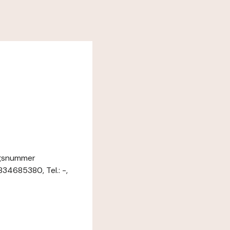
ungsnummer
34685380, Tel.: -,